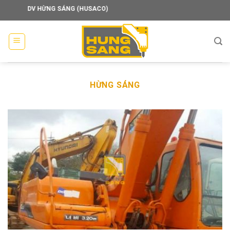
Skip
 HỪNG SÁNG (HUSACO)
to
content
HỪNG SÁNG