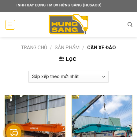
Skip
XÂY DỰNG TM DV HỪNG SÁNG (HUSACO)
to
content
TRANG CHỦ
/
SẢN PHẨM
/
CẦN XE ĐÀO
LỌC