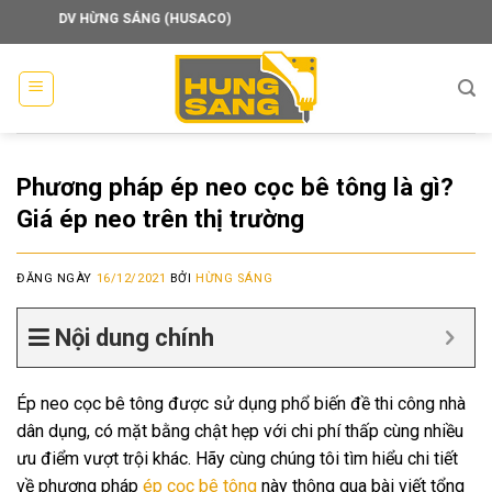
Skip
 DV HỪNG SÁNG (HUSACO)
to
content
Phương pháp ép neo cọc bê tông là gì?
Giá ép neo trên thị trường
ĐĂNG NGÀY
16/12/2021
BỞI
HỪNG SÁNG
Nội dung chính
Ép neo cọc bê tông được sử dụng phổ biến đề thi công nhà
dân dụng, có mặt bằng chật hẹp với chi phí thấp cùng nhiều
ưu điểm vượt trội khác. Hãy cùng chúng tôi tìm hiểu chi tiết
về phương pháp
ép cọc bê tông
này thông qua bài viết tổng