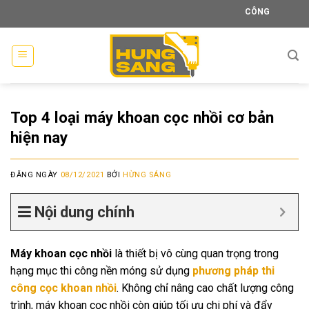
Skip
CÔNG TY TNHH XÂY DỰNG 
to
content
Top 4 loại máy khoan cọc nhồi cơ bản
hiện nay
ĐĂNG NGÀY
08/12/2021
BỞI
HỪNG SÁNG
Nội dung chính
Máy khoan cọc nhồi
là thiết bị vô cùng quan trọng trong
hạng mục thi công nền móng sử dụng
phương pháp thi
công cọc khoan nhồi
. Không chỉ nâng cao chất lượng công
trình, máy khoan cọc nhồi còn giúp tối ưu chi phí và đẩy