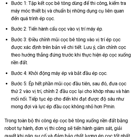
Bước 1: Tập kết cọc bê tông dùng để thi công, kiểm tra
máy móc thiết bị và chuẩn bị những dụng cụ liên quan
đến quá trình ép cọc.
Bước 2: Tiến hành cẩu cọc vào vị trí máy ép.
Bước 3: Điều chỉnh mũi cọc bê tông vào vị trí ép cọc
được xác định trên bản vẽ chi tiết. Lưu ý, cần chỉnh cọc
theo hướng thẳng đứng trước khi thực hiện ép cọc xuống
nền đất.
Bước 4: Khởi động máy ép và bắt đầu ép cọc.
Bước 5: Ép hết phần mũi cọc đầu tiên, sau đó, đưa cọc
thứ 2 vào vị trí, chỉnh 2 đầu cọc lại cho khớp nhau và hàn
mối nối. Tiếp tục ép cho đến khi đạt được độ sâu như
mong đợi và lực ép đầu cọc không nhỏ hơn Pmin.
Trong toàn bộ thi công ép cọc bê tông xuống nền đất bằng
robot tự hành, đơn vị thi công sẽ tiến hành giám sát, giải
quyết khi gặp sự cố và đảm bảo chất lượng ép cọc tốt nhất.