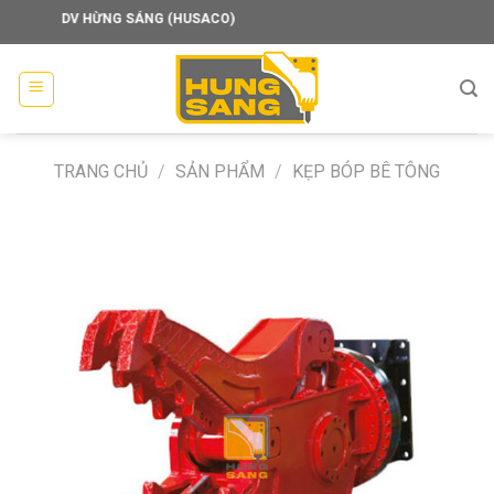
Skip
G TM DV HỪNG SÁNG (HUSACO)
to
content
TRANG CHỦ
/
SẢN PHẨM
/
KẸP BÓP BÊ TÔNG