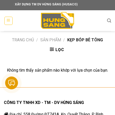
Skip
Y TNHH XÂY DỰNG TM DV HỪNG SÁNG (HUSACO)
to
content
TRANG CHỦ
/
SẢN PHẨM
/
KẸP BÓP BÊ TÔNG
LỌC
Không tìm thấy sản phẩm nào khớp với lựa chọn của bạn.
CÔNG TY TNHH XD - TM - DV HỪNG SÁNG
Địa chỉ: 558 Đường ĐT743A, Kp. Quyết Thắng, P. Bình