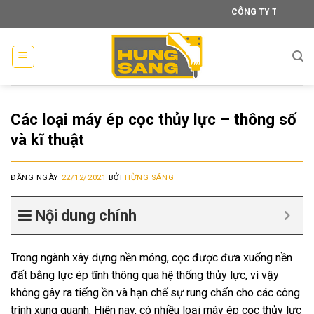
Skip
CÔNG TY TNHH XÂY DỰNG T
to
content
Các loại máy ép cọc thủy lực – thông số
và kĩ thuật
ĐĂNG NGÀY
22/12/2021
BỞI
HỪNG SÁNG
Nội dung chính
Trong ngành xây dựng nền móng, cọc được đưa xuống nền
đất bằng lực ép tĩnh thông qua hệ thống thủy lực, vì vậy
không gây ra tiếng ồn và hạn chế sự rung chấn cho các công
trình xung quanh. Hiện nay, có nhiều loại máy ép cọc thủy lực