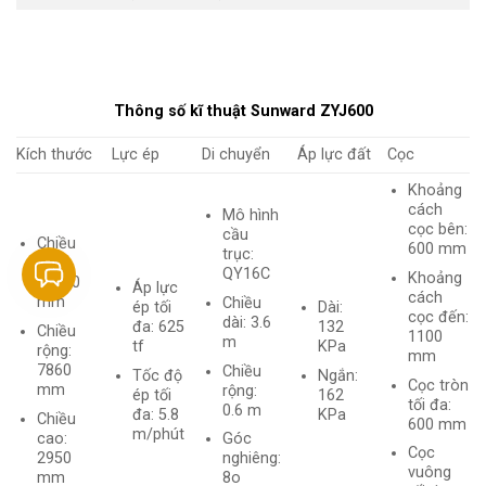
Thông số kĩ thuật Sunward ZYJ600
Kích thước
Lực ép
Di chuyển
Áp lực đất
Cọc
Khoảng
cách
Mô hình
cọc bên:
cầu
Chiều
600 mm
trục:
dài:
QY16C
Khoảng
13500
Áp lực
cách
mm
Chiều
ép tối
Dài:
cọc đến:
dài: 3.6
đa: 625
132
Chiều
1100
m
tf
KPa
rộng:
mm
7860
Chiều
Tốc độ
Ngắn:
Cọc tròn
mm
rộng:
ép tối
162
tối đa:
0.6 m
đa: 5.8
KPa
Chiều
600 mm
m/phút
cao:
Góc
Cọc
2950
nghiêng:
vuông
mm
8o