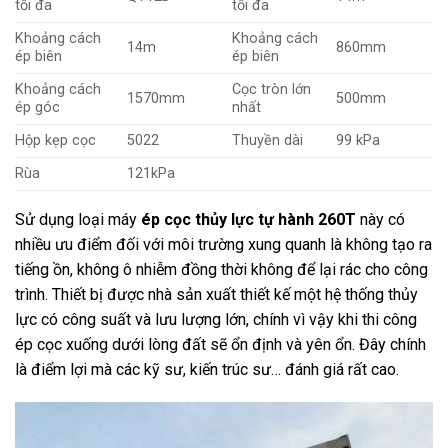
tối đa
tối đa
Khoảng cách
Khoảng cách
14m
860mm
ép biên
ép biên
Khoảng cách
Cọc tròn lớn
1570mm
500mm
ép góc
nhất
Hộp kẹp cọc
5022
Thuyền dài
99 kPa
Rùa
121kPa
Sử dụng loại máy
ép cọc thủy lực tự hành 260T
này có
nhiều ưu điểm đối với môi trường xung quanh là không tạo ra
tiếng ồn, không ô nhiễm đồng thời không để lại rác cho công
trình. Thiết bị được nhà sản xuất thiết kế một hệ thống thủy
lực có công suất và lưu lượng lớn, chính vì vậy khi thi công
ép cọc xuống dưới lòng đất sẽ ổn định và yên ổn. Đây chính
là điểm lợi mà các kỹ sư, kiến trúc sư… đánh giá rất cao.