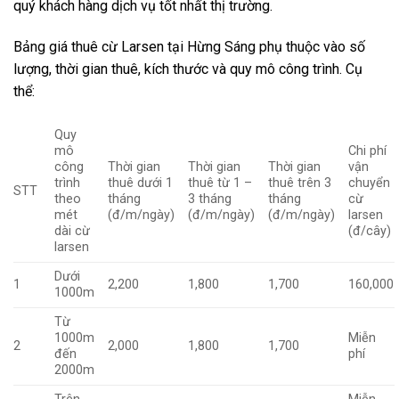
quý khách hàng dịch vụ tốt nhất thị trường.
Bảng giá thuê cừ Larsen tại Hừng Sáng phụ thuộc vào số
lượng, thời gian thuê, kích thước và quy mô công trình. Cụ
thể:
Quy
mô
Chi phí
công
Thời gian
Thời gian
Thời gian
vận
trình
thuê dưới 1
thuê từ 1 –
thuê trên 3
chuyển
STT
theo
tháng
3 tháng
tháng
cừ
mét
(đ/m/ngày)
(đ/m/ngày)
(đ/m/ngày)
larsen
dài cừ
(đ/cây)
larsen
Dưới
1
2,200
1,800
1,700
160,000
1000m
Từ
1000m
Miễn
2
2,000
1,800
1,700
đến
phí
2000m