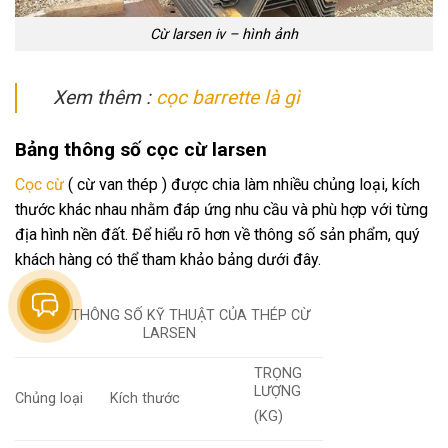
Cừ larsen iv – hình ảnh
Xem thêm :
cọc barrette là gì
Bảng thông số cọc cừ larsen
Cọc cừ
( cừ van thép ) được chia làm nhiều chủng loại, kích
thước khác nhau nhằm đáp ứng nhu cầu và phù hợp với từng
địa hình nền đất. Để hiểu rõ hơn về thông số sản phẩm, quý
khách hàng có thể tham khảo bảng dưới đây.
BẢNG THÔNG SỐ KỸ THUẬT CỦA THÉP CỪ
LARSEN
TRỌNG
LƯỢNG
Chủng loại
Kích thước
(KG)