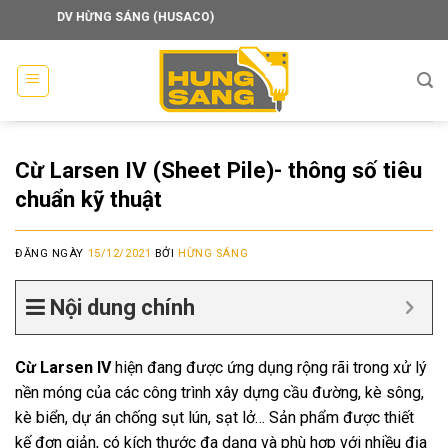
Skip
V HỪNG SÁNG (HUSACO)
to
content
Cừ Larsen IV (Sheet Pile)- thông số tiêu
chuẩn kỹ thuật
ĐĂNG NGÀY
15/12/2021
BỞI
HỪNG SÁNG
Nội dung chính
Cừ Larsen IV
hiện đang được ứng dụng rộng rãi trong xử lý
nền móng của các công trình xây dựng cầu đường, kè sông,
kè biển, dự án chống sụt lún, sạt lở… Sản phẩm được thiết
kế đơn giản, có kích thước đa dạng và phù hợp với nhiều địa