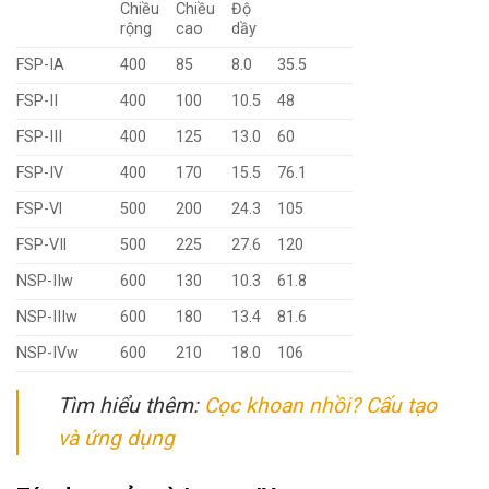
Chiều
Chiều
Độ
rộng
cao
dầy
FSP-IA
400
85
8.0
35.5
FSP-II
400
100
10.5
48
FSP-III
400
125
13.0
60
FSP-IV
400
170
15.5
76.1
FSP-Vl
500
200
24.3
105
FSP-VIl
500
225
27.6
120
NSP-IIw
600
130
10.3
61.8
NSP-IIIw
600
180
13.4
81.6
NSP-IVw
600
210
18.0
106
Tìm hiểu thêm:
Cọc khoan nhồi? Cấu tạo
và ứng dụng