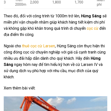
Trên
Miễn
3
2,000
1,800
1,700
2000m
phí
Theo đó, đối với công trình từ 1000m trở lên,
Hừng Sáng
sẽ
miễn phí vận chuyển nhằm giúp khách hàng tiết kiệm chi phí
và không gặp khó khăn trong quá trình di chuyển
cọc cừ
đến
địa điểm thi công.
Ngoài cho
thuê cọc cừ Larsen
, Hừng Sáng còn thực hiện thi
công đóng cọc cừ chuyên nghiệp với giá cả cạnh tranh cùng
nhiều ưu đãi hấp dẫn dành cho quý khách. Hãy đến
Hừng
Sáng
ngay hôm nay để tìm hiểu kỹ hơn về cừ Larsen IV và
sử dụng dịch vụ phù hợp với nhu cầu, mục đích của quý
khách.
Xem thêm bài viết: