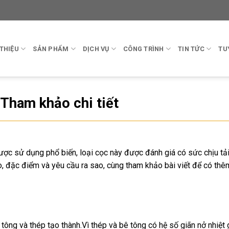
 THIỆU
SẢN PHẨM
DỊCH VỤ
CÔNG TRÌNH
TIN TỨC
TU
 Tham khảo chi tiết
ợc sử dụng phổ biến, loại cọc này được đánh giá có sức chịu tải 
o, đặc điểm và yêu cầu ra sao, cùng tham khảo bài viết để có thê
tông và thép tạo thành.Vì thép và bê tông có hệ số giãn nở nhiệt