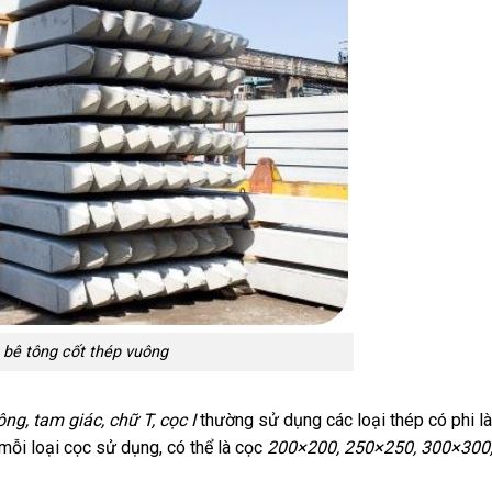
 bê tông cốt thép vuông
ông, tam giác, chữ T, cọc I
thường sử dụng các loại thép có phi l
mỗi loại cọc sử dụng, có thể là cọc
200×200, 250×250, 300×300