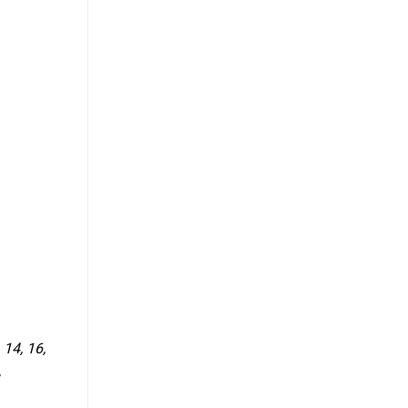
à
14, 16,
,