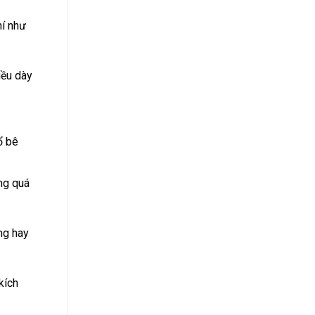
hí như
iều dày
ổ bê
ong quá
ng hay
kích