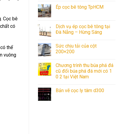
Ép cọc bê tông TpHCM
g. Cọc bê
 chất có
Dịch vụ ép cọc bê tông tại
Đà Nẵng – Hừng Sáng
Sức chịu tải của cột
 có thể
200×200
ện vuông
Chương trình thu búa phá đá
cũ đổi búa phá đá mới có 1
0 2 tại Việt Nam
Bản vẽ cọc ly tâm d300