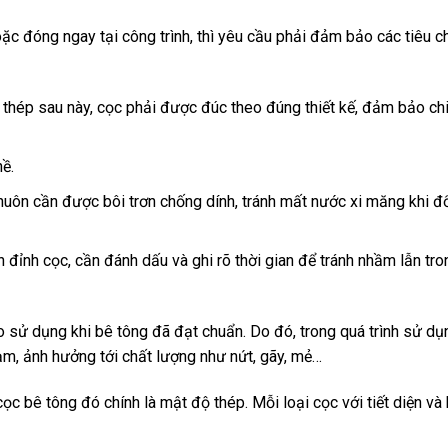
ặc đóng ngay tại công trình, thì yêu cầu phải đảm bảo các tiêu c
 thép sau này, cọc phải được đúc theo đúng thiết kế, đảm bảo ch
hề.
huôn cần được bôi trơn chống dính, tránh mất nước xi măng khi đ
n đỉnh cọc, cần đánh dấu và ghi rõ thời gian để tránh nhầm lẫn tr
 sử dụng khi bê tông đã đạt chuẩn. Do đó, trong quá trình sử dụ
ạm, ảnh hưởng tới chất lượng như nứt, gãy, mẻ…
ọc bê tông đó chính là mật độ thép. Mỗi loại cọc với tiết diện và 