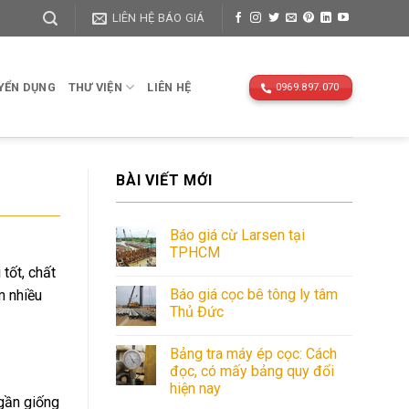
LIÊN HỆ BÁO GIÁ
YỂN DỤNG
THƯ VIỆN
LIÊN HỆ
0969.897.070
BÀI VIẾT MỚI
Báo giá cừ Larsen tại
TPHCM
tốt, chất
Báo giá cọc bê tông ly tâm
m nhiều
Thủ Đức
Bảng tra máy ép cọc: Cách
đọc, có mấy bảng quy đổi
hiện nay
 gần giống