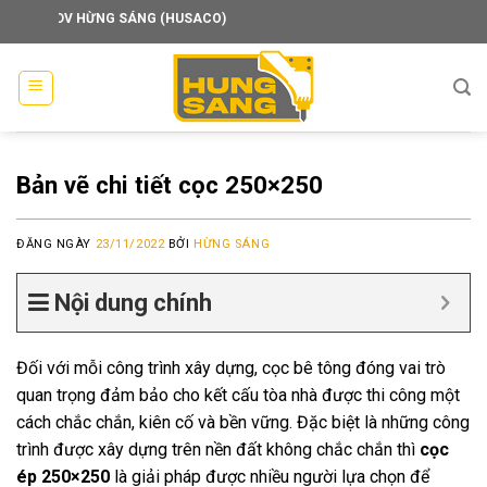
Skip
 HỪNG SÁNG (HUSACO)
to
content
Bản vẽ chi tiết cọc 250×250
ĐĂNG NGÀY
23/11/2022
BỞI
HỪNG SÁNG
Nội dung chính
Đối với mỗi công trình xây dựng, cọc bê tông đóng vai trò
quan trọng đảm bảo cho kết cấu tòa nhà được thi công một
cách chắc chắn, kiên cố và bền vững. Đặc biệt là những công
trình được xây dựng trên nền đất không chắc chắn thì
cọc
ép 250×250
là giải pháp được nhiều người lựa chọn để