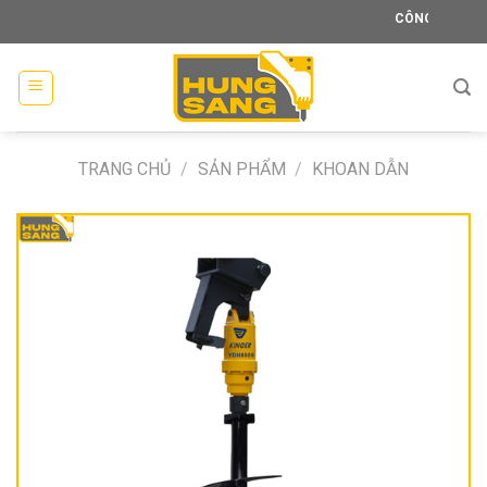
Skip
CÔNG TY TNHH XÂ
to
content
TRANG CHỦ
/
SẢN PHẨM
/
KHOAN DẪN