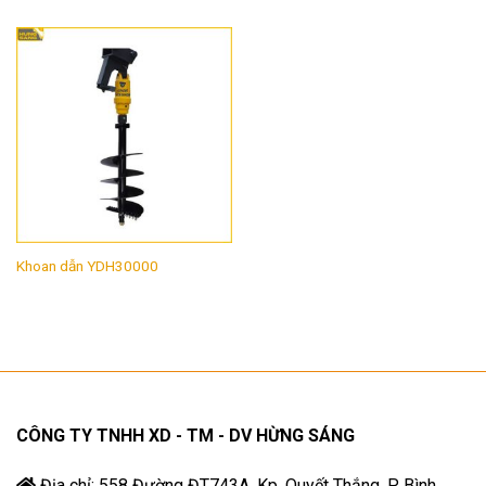
Khoan dẫn YDH30000
CÔNG TY TNHH XD - TM - DV HỪNG SÁNG
Địa chỉ: 558 Đường ĐT743A, Kp. Quyết Thắng, P. Bình