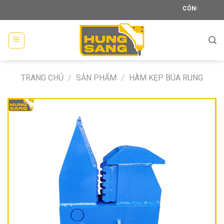
Skip
CÔNG TY TNHH XÂY D
to
content
TRANG CHỦ
/
SẢN PHẨM
/
HÀM KẸP BÚA RUNG