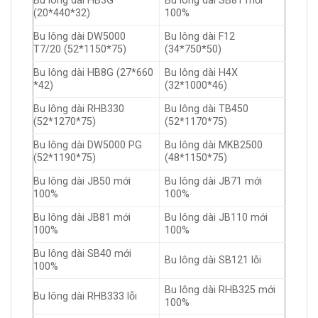
Bu lông dài HB3G
Bu lông dài SB81 mới
(20*440*32)
100%
Bu lông dài DW5000
Bu lông dài F12
T7/20 (52*1150*75)
(34*750*50)
Bu lông dài HB8G (27*660
Bu lông dài H4X
*42)
(32*1000*46)
Bu lông dài RHB330
Bu lông dài TB450
(52*1270*75)
(52*1170*75)
Bu lông dài DW5000 PG
Bu lông dài MKB2500
(52*1190*75)
(48*1150*75)
Bu lông dài JB50 mới
Bu lông dài JB71 mới
100%
100%
Bu lông dài JB81 mới
Bu lông dài JB110 mới
100%
100%
Bu lông dài SB40 mới
Bu lông dài SB121 lỗi
100%
Bu lông dài RHB325 mới
Bu lông dài RHB333 lỗi
100%