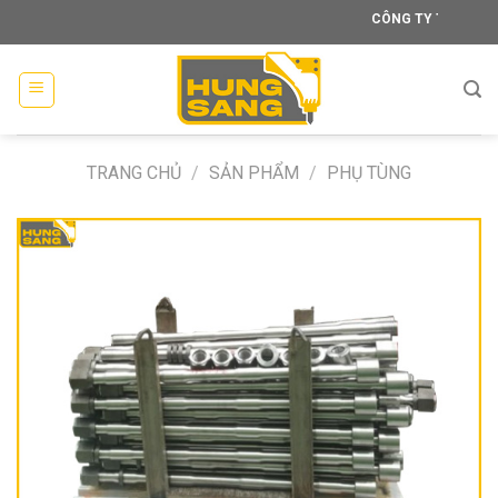
Skip
CÔNG TY TNHH XÂY DỰNG T
to
content
TRANG CHỦ
/
SẢN PHẨM
/
PHỤ TÙNG