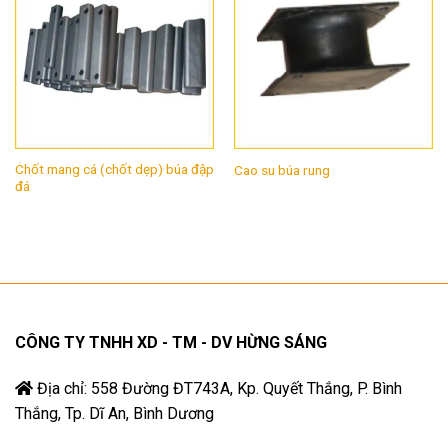
Chốt mang cá (chốt dẹp) búa đập
Cao su búa rung
đá
CÔNG TY TNHH XD - TM - DV HỪNG SÁNG
Địa chỉ: 558 Đường ĐT743A, Kp. Quyết Thắng, P. Bình
Thắng, Tp. Dĩ An, Bình Dương